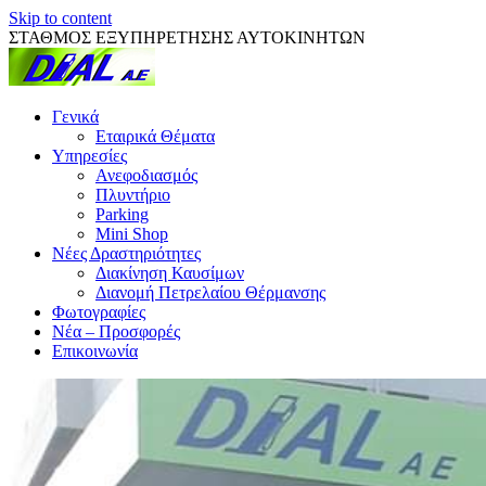
Skip to content
ΣΤΑΘΜΟΣ ΕΞΥΠΗΡΕΤΗΣΗΣ ΑΥΤΟΚΙΝΗΤΩΝ
Γενικά
Εταιρικά Θέματα
Υπηρεσίες
Ανεφοδιασμός
Πλυντήριο
Parking
Mini Shop
Νέες Δραστηριότητες
Διακίνηση Καυσίμων
Διανομή Πετρελαίου Θέρμανσης
Φωτογραφίες
Νέα – Προσφορές
Επικοινωνία