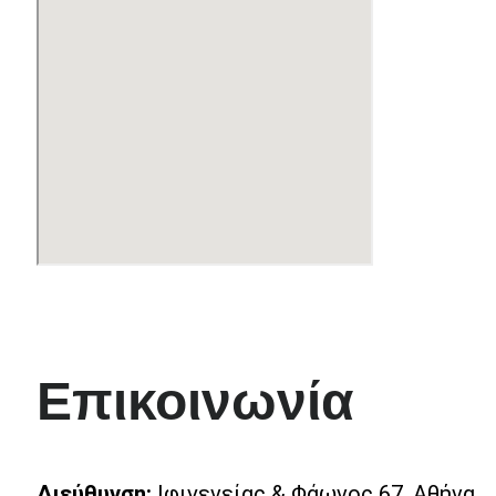
Επικοινωνία
Διεύθυνση:
Ιφιγενείας & Φάωνος 67, Αθήνα