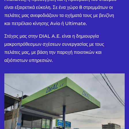
είναι εξαιρετικά εύκολη. Σε ένα χώρο 8 στρεμμάτων οι
πελάτες μας ανεφοδιάζουν τα οχήματά τους με βενζίνη
και πετρέλαιο κίνησης Avio ή Ultimate.
Στόχος μας στην DIAL A.E. είναι η δημιουργία
μακροπρόθεσμων σχέσεων συνεργασίας με τους
πελάτες μας, με βάση την παροχή ποιοτικών και
αξιόπιστων υπηρεσιών.