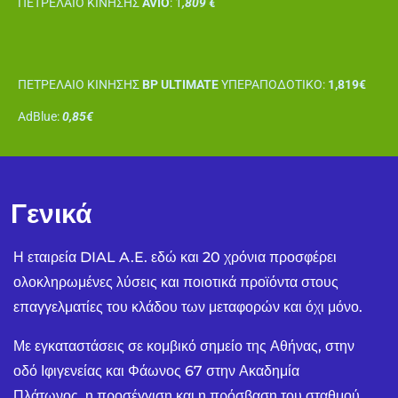
ΠΕΤΡΕΛΑΙΟ ΚΙΝΗΣΗΣ
AVIO
: 1
,809 €
ΠΕΤΡΕΛΑΙΟ ΚΙΝΗΣΗΣ
BP ULTIMATE
ΥΠΕΡΑΠΟΔΟΤΙΚΟ:
1,819€
AdBlue:
0,85€
Γενικά
Η εταιρεία DIAL A.E. εδώ και 20 χρόνια προσφέρει
ολοκληρωμένες λύσεις και ποιοτικά προϊόντα στους
επαγγελματίες του κλάδου των μεταφορών και όχι μόνο.
Με εγκαταστάσεις σε κομβικό σημείο της Αθήνας, στην
οδό Ιφιγενείας και Φάωνος 67 στην Ακαδημία
Πλάτωνος, η προσέγγιση και η πρόσβαση του σταθμού